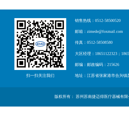
销售热线：0512-58500520
邮箱：zimede@foxmail.com
传真：0512-58508580
大区经理：18651122323；18651
邮编：邮政编码：215626
扫一扫关注我们
地址：江苏省张家港市合兴镇
版权所有： 苏州苏南捷迈得医疗器械有限公司 Copyright