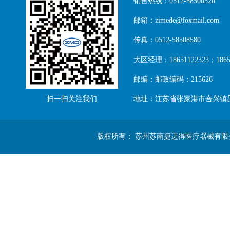
销售热线：0512-58500520
邮箱：zimede@foxmail.com
传真：0512-58508580
大区经理：18651122323；18651
邮编：邮政编码：215626
扫一扫关注我们
地址：江苏省张家港市合兴镇
版权所有： 苏州苏南捷迈得医疗器械有限公司 Copyright