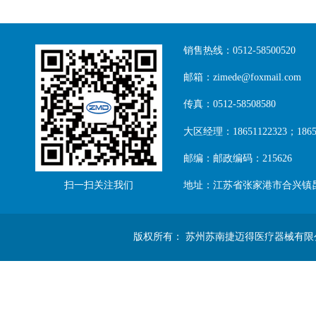
销售热线：0512-58500520
邮箱：zimede@foxmail.com
传真：0512-58508580
大区经理：18651122323；18651
邮编：邮政编码：215626
扫一扫关注我们
地址：江苏省张家港市合兴镇
版权所有： 苏州苏南捷迈得医疗器械有限公司 Copyright