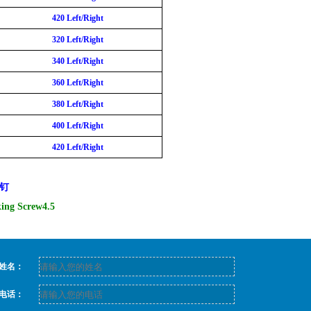
42
0 Left/Right
320
Left/Right
340
Left/Right
3
6
0 Left/Right
3
8
0 Left/Right
400
Left/Right
42
0 Left/Right
钉
king Screw
4.5
姓名：
电话：