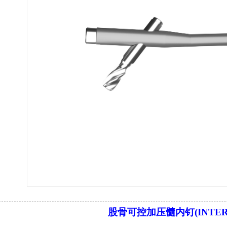
股骨可控加压髓内钉
(INTE