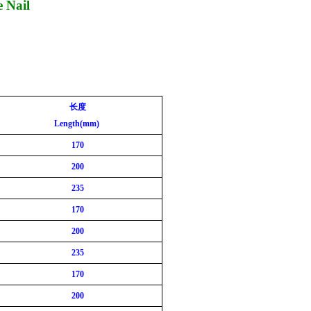
 Nail
长度
Length(mm)
17
0
200
235
17
0
200
235
17
0
200