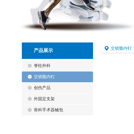
交锁髓内钉
产品展示
脊柱外科
交锁髓内钉
创伤产品
外固定支架
骨科手术器械包