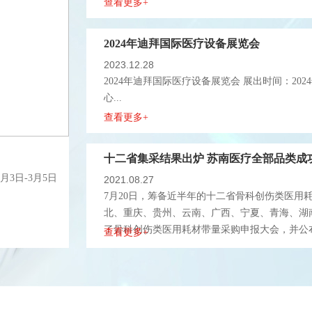
心...
查看更多+
十二省集采结果出炉 苏南医疗全部品类成
2021.08.27
7月20日，筹备近半年的十二省骨科创伤类医用
北、重庆、贵州、云南、广西、宁夏、青海、湖
了骨科创伤类医用耗材带量采购申报大会，并公布
查看更多+
浙江：部分地区不得开展带量采购
月3日-3月5日
2021.05.27
5月24日，浙江省医保局发布《浙江省药品医用
式、实施范围、评审方式、采购规则等作出了详细的
查看更多+
三针疫苗vs两针疫苗！专家解答