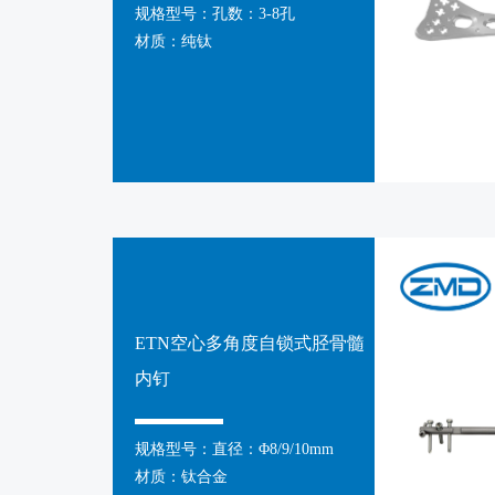
规格型号：孔数：3-8孔
材质：纯钛
ETN空心多角度自锁式胫骨髓
内钉
规格型号：直径：Φ8/9/10mm
材质：钛合金