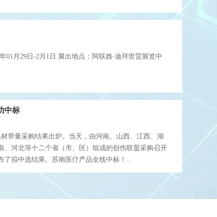
功中标
耗材带量采购结果出炉。当天，由河南、山西、江西、湖
南、河北等十二个省（市、区）组成的创伤联盟采购召开
了拟中选结果。苏南医疗产品全线中标！...
耗材集中带量采购暂行办法（征求意见稿）》，对采购形
规定。征求意见截止到6月1日。 ...