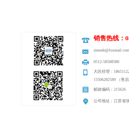
销售热线：051
zimede@foxmail.co
0512-58508580
大区经理：186511223
15506282589 （售
邮政编码：215626
公司地址：江苏省