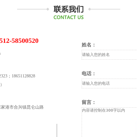
2021.04.22
首批重组新型冠状病毒疫苗（CHO细胞） 现已
款疫苗的安全性如何？ 和以前注射的疫苗效果有
家关心的问题予以解答...
查看更多+
2-58500520
别再纠结了！关于新冠疫苗的9个误区
姓名：
2021.04.20
m
...
电话：
查看更多+
23；18651128828
后）
[新品上市]椎体扩张球囊导管
2021.04.19
留言：
张家港市合兴镇昆仑山路
...
查看更多+