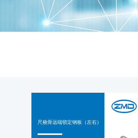
尺桡骨远端锁定钢板（左右）