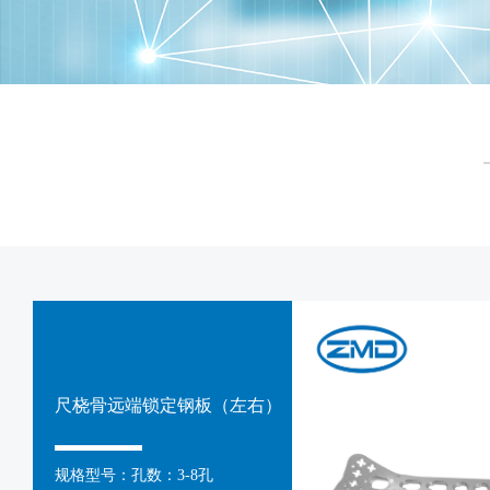
尺桡骨远端锁定钢板（左右）
规格型号：孔数：3-8孔